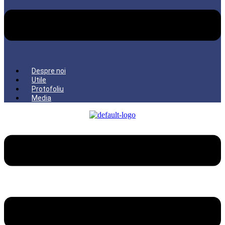
Despre noi
Utile
Protofoliu
Media
Menu