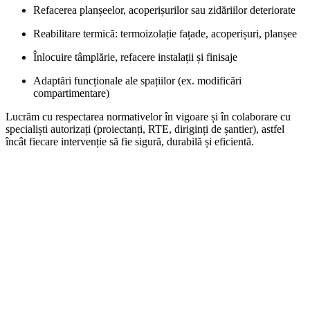
Refacerea planșeelor, acoperișurilor sau zidăriilor deteriorate
Reabilitare termică: termoizolație fațade, acoperișuri, planșee
Înlocuire tâmplărie, refacere instalații și finisaje
Adaptări funcționale ale spațiilor (ex. modificări
compartimentare)
Lucrăm cu respectarea normativelor în vigoare și în colaborare cu
specialiști autorizați (proiectanți, RTE, diriginți de șantier), astfel
încât fiecare intervenție să fie sigură, durabilă și eficientă.