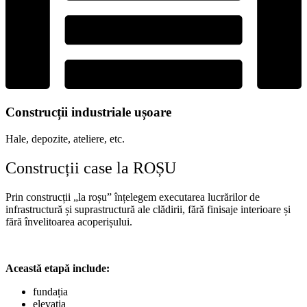
Construcții industriale ușoare
Hale, depozite, ateliere, etc.
Construcții case la ROȘU
Prin
construcții
„
la
roșu
”
înțelegem
executarea
lucrărilor
de
infrastructură
și
suprastructură
ale
clădirii
,
fără
finisaje
interioare
și
fără
învelitoarea
acoperișului
.
Această etapă include:
fundația
elevația