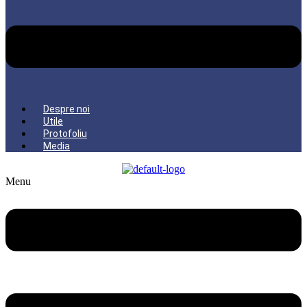
Despre noi
Utile
Protofoliu
Media
Menu