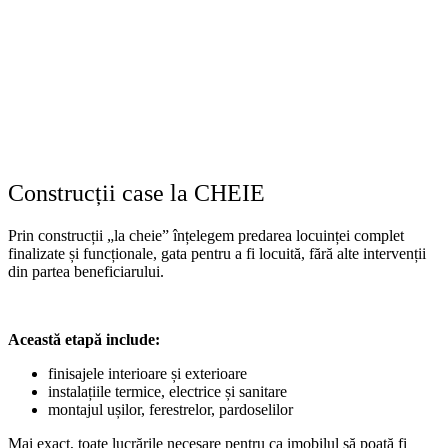
Construcții case la CHEIE
Prin construcții „la cheie” înțelegem predarea locuinței complet
finalizate și funcționale, gata pentru a fi locuită, fără alte intervenții
din partea beneficiarului.
Această etapă include:
finisajele interioare și exterioare
instalațiile termice, electrice și sanitare
montajul ușilor, ferestrelor, pardoselilor
Mai exact, toate lucrările necesare pentru ca imobilul să poată fi