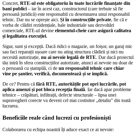
Concret,
RTE-ul este obligatoriu în toate lucrările finanțate din
bani publici
– iar în acest caz, constructorul (care trebuie să fie
persoană juridică) este responsabil cu desemnarea unui responsabil
tehnic. Dar nu se oprește aici.
Și în construcțiile private
, fie că e
vorba de clădiri rezidențiale, hale industriale sau dezvoltări
comerciale, RTE-ul devine
elementul-cheie care asigură calitatea
și legalitatea execuției
.
Sigur, sunt și excepții. Dacă ridici o magazie, un foișor, un garaj mic
sau faci reparații ușoare care nu ating structura clădirii și nici nu
necesită autorizație,
nu ai nevoie legală de RTE
. Dar dacă proiectul
tău intră în sfera construcțiilor autorizate, atunci ai nevoie nu doar de
o persoană cu ștampilă, ci de
un responsabil tehnic care chiar
vine pe șantier, verifică, documentează și se implică.
De ce? Pentru că
fără RTE, autoritățile pot opri lucrările, pot
aplica amenzi și pot bloca recepția finală
. Iar dacă apar probleme
tehnice – crăpături, infiltrații, defecte structurale – lipsa unei
supravegheri corecte va deveni cel mai costisitor „detaliu” din toată
lucrarea.
Beneficiile reale când lucrezi cu profesioniști
Colaborarea cu echipa noastră îți aduce exact ce ai nevoie: