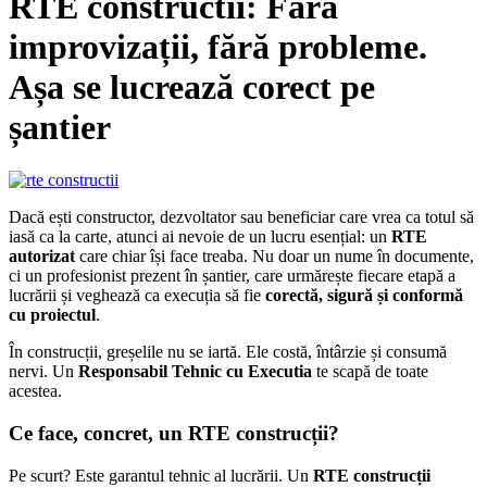
RTE constructii: Fără
improvizații, fără probleme.
Așa se lucrează corect pe
șantier
Dacă ești constructor, dezvoltator sau beneficiar care vrea ca totul să
iasă ca la carte, atunci ai nevoie de un lucru esențial: un
RTE
autorizat
care chiar își face treaba. Nu doar un nume în documente,
ci un profesionist prezent în șantier, care urmărește fiecare etapă a
lucrării și veghează ca execuția să fie
corectă, sigură și conformă
cu proiectul
.
În construcții, greșelile nu se iartă. Ele costă, întârzie și consumă
nervi. Un
Responsabil Tehnic cu Executia
te scapă de toate
acestea.
Ce face, concret, un RTE construcții?
Pe scurt? Este garantul tehnic al lucrării. Un
RTE construcții