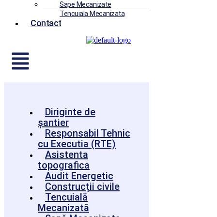
Sape Mecanizate
Tencuiala Mecanizata
Contact
Diriginte de
șantier
Responsabil Tehnic
cu Executia (RTE)
Asistenta
topografica
Audit Energetic
Construcții civile
Tencuială
Mecanizată