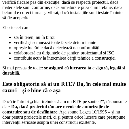
verifică fiecare pas din execuție: dacă se respectă proiectul, dacă
materialele sunt conforme, dacă armătura e pusă cum trebuie, dacă
betonul e corect turnat și vibrat, dacă instalațiile sunt testate înainte
să fie acoperite.
El este cel care:
stă în teren, nu în birou
verifică și semnează toate fazele determinante
oprește lucrările dacă detectează neconformități
colaborează cu dirigintele de șantier, proiectantul și ISC
contribuie activ la întocmirea cărții tehnice a construcției
Și mai presus de toate:
se asigură că lucrarea ta e sigură, legală și
durabilă
.
Este obligatoriu să ai un RTE? Da, în cele mai multe
cazuri – și e bine că e așa
Dacă te întrebi „chiar trebuie să am un RTE pe șantier?”, răspunsul e
clar:
Da, dacă proiectul tău are nevoie de autorizație de
construire sau de desființare
. Așa spune Legea 10/1995 – și nu
doar pentru proiectele mari, ci și pentru orice lucrare care presupune
intervenții serioase asupra unei construcții existente.