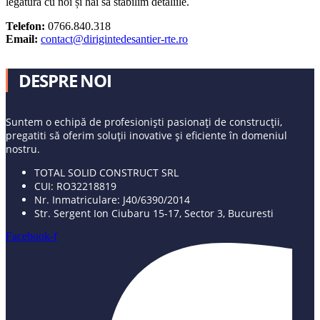
legătura cu noi și hai să stabilim detaliile.
Telefon:
0766.840.318
Email:
contact@dirigintedesantier-rte.ro
DESPRE NOI
Suntem o echipă de profesioniști pasionați de construcții,
pregatiti să oferim soluții inovative și eficiente în domeniul
nostru.
TOTAL SOLID CONSTRUCT SRL
CUI: RO32218819
Nr. Inmatriculare: J40/6390/2014
Str. Sergent Ion Ciubaru 15-17, Sector 3, Bucuresti
Facebook-f