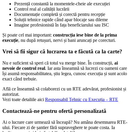
Prezență constantă la momentele-cheie ale execuției
Control real al calității lucrării
Documentație completă și corectă pentru recepție
Soluții tehnice rapide când apar blocaje sau dileme
Imagine profesionistă în fața beneficiarului sau ISC
Și poate cel mai important:
construcția iese bine de la prima
execuție
, nu după retușuri, nervi și bani aruncați pe corecturi.
Vrei să fii sigur că lucrarea ta e făcută ca la carte?
Nu e suficient să speri că totul va merge bine. În construcții,
ai
nevoie de control real
. Iar asta înseamnă să lucrezi cu oameni care
își asumă responsabilitatea, știu legea, cunosc execuția și sunt acolo
exact când trebuie.
Află ce înseamnă să colaborezi cu un RTE adevărat, profesionist și
autorizat.
Vezi toate detaliile aici
Responsabil Tehnic cu Execuția – RTE
Contactează-ne pentru ofertă personalizată
Ai o lucrare care urmează să înceapă? Nu amâna desemnarea RTE-
ului. Fiecare zi de șantier fără supraveghere te poate costa. Ia