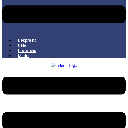
Despre noi
Utile
Protofoliu
Media
Menu