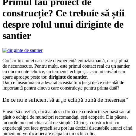
Primul tău proiect de
construcție? Ce trebuie să știi
despre rolul unui diriginte de
santier
Construirea unei case este o experiență entuziasmantă, dar și plină
de necunoscute. Pentru mulți, este primul contact real cu un șantier,
cu documente tehnice, cu termene, echipe și… cu un cuvânt care
apare aproape peste tot:
diriginte de santier
.
Dar ce înseamnă cu adevărat această funcție și de ce este atât de
importantă pentru cineva care construiește pentru prima dată?
De ce nu e suficient să ai „o echipă bună de meseriași”
E ușor să crezi că, dacă ai ales o firmă de construcții serioasă sau ai
găsit o echipă de muncitori recomandați, ești acoperit. Din păcate,
lucrurile nu sunt chiar atât de simple. Chiar și constructorii cu
experiență pot face greșeli sau pot lua decizii discutabile atunci când
nimeni nu verifică fiecare etapă cu un ochi critic.