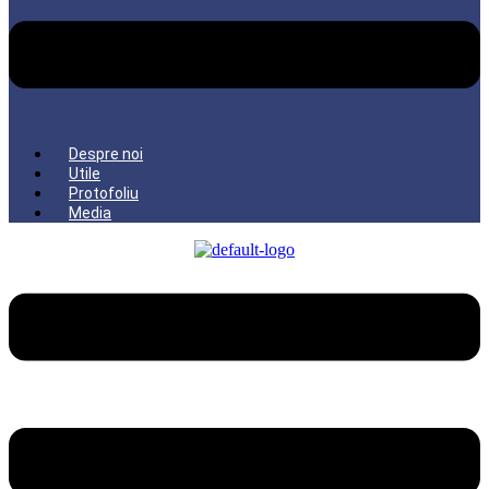
Despre noi
Utile
Protofoliu
Media
Menu