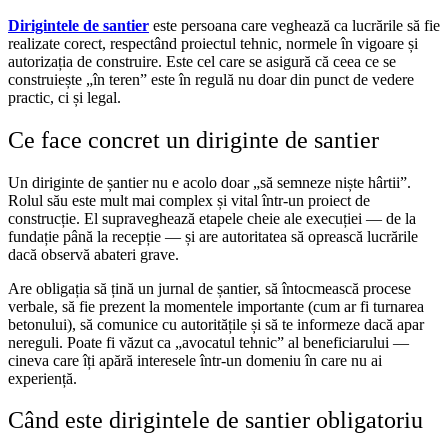
Dirigintele de santier
este persoana care veghează ca lucrările să fie
realizate corect, respectând proiectul tehnic, normele în vigoare și
autorizația de construire. Este cel care se asigură că ceea ce se
construiește „în teren” este în regulă nu doar din punct de vedere
practic, ci și legal.
Ce face concret un diriginte de santier
Un diriginte de șantier nu e acolo doar „să semneze niște hârtii”.
Rolul său este mult mai complex și vital într-un proiect de
construcție. El supraveghează etapele cheie ale execuției — de la
fundație până la recepție — și are autoritatea să oprească lucrările
dacă observă abateri grave.
Are obligația să țină un jurnal de șantier, să întocmească procese
verbale, să fie prezent la momentele importante (cum ar fi turnarea
betonului), să comunice cu autoritățile și să te informeze dacă apar
nereguli. Poate fi văzut ca „avocatul tehnic” al beneficiarului —
cineva care îți apără interesele într-un domeniu în care nu ai
experiență.
Când este dirigintele de santier obligatoriu