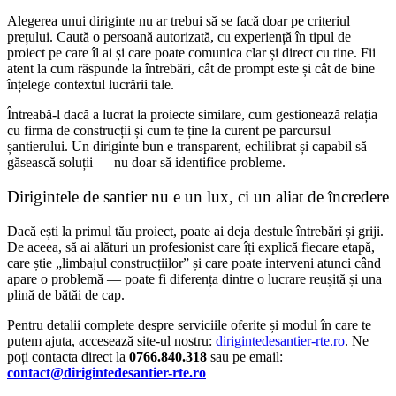
Alegerea unui diriginte nu ar trebui să se facă doar pe criteriul
prețului. Caută o persoană autorizată, cu experiență în tipul de
proiect pe care îl ai și care poate comunica clar și direct cu tine. Fii
atent la cum răspunde la întrebări, cât de prompt este și cât de bine
înțelege contextul lucrării tale.
Întreabă-l dacă a lucrat la proiecte similare, cum gestionează relația
cu firma de construcții și cum te ține la curent pe parcursul
șantierului. Un diriginte bun e transparent, echilibrat și capabil să
găsească soluții — nu doar să identifice probleme.
Dirigintele de santier nu e un lux, ci un aliat de încredere
Dacă ești la primul tău proiect, poate ai deja destule întrebări și griji.
De aceea, să ai alături un profesionist care îți explică fiecare etapă,
care știe „limbajul construcțiilor” și care poate interveni atunci când
apare o problemă — poate fi diferența dintre o lucrare reușită și una
plină de bătăi de cap.
Pentru detalii complete despre serviciile oferite și modul în care te
putem ajuta, accesează site-ul nostru:
dirigintedesantier-rte.ro
. Ne
poți contacta direct la
0766.840.318
sau pe email:
contact@dirigintedesantier-rte.ro