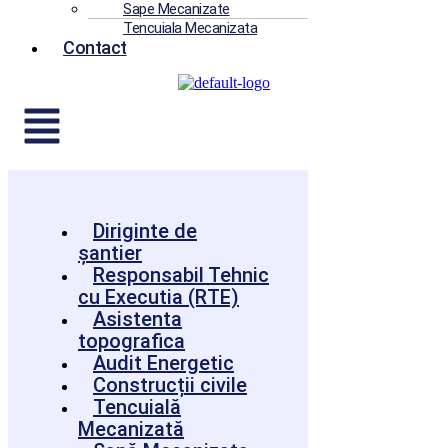
Sape Mecanizate
Tencuiala Mecanizata
Contact
Diriginte de
șantier
Responsabil Tehnic
cu Executia (RTE)
Asistenta
topografica
Audit Energetic
Construcții civile
Tencuială
Mecanizată