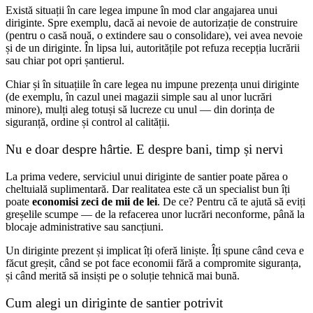
Există situații în care legea impune în mod clar angajarea unui
diriginte. Spre exemplu, dacă ai nevoie de autorizație de construire
(pentru o casă nouă, o extindere sau o consolidare), vei avea nevoie
și de un diriginte. În lipsa lui, autoritățile pot refuza recepția lucrării
sau chiar pot opri șantierul.
Chiar și în situațiile în care legea nu impune prezența unui diriginte
(de exemplu, în cazul unei magazii simple sau al unor lucrări
minore), mulți aleg totuși să lucreze cu unul — din dorința de
siguranță, ordine și control al calității.
Nu e doar despre hârtie. E despre bani, timp și nervi
La prima vedere, serviciul unui diriginte de santier poate părea o
cheltuială suplimentară. Dar realitatea este că un specialist bun îți
poate
economisi zeci de mii de lei
. De ce? Pentru că te ajută să eviți
greșelile scumpe — de la refacerea unor lucrări neconforme, până la
blocaje administrative sau sancțiuni.
Un diriginte prezent și implicat îți oferă liniște. Îți spune când ceva e
făcut greșit, când se pot face economii fără a compromite siguranța,
și când merită să insiști pe o soluție tehnică mai bună.
Cum alegi un diriginte de santier potrivit