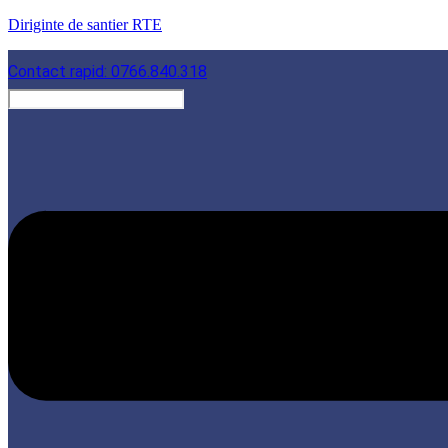
Diriginte de santier RTE
Contact rapid: 0766.840.318
Menu