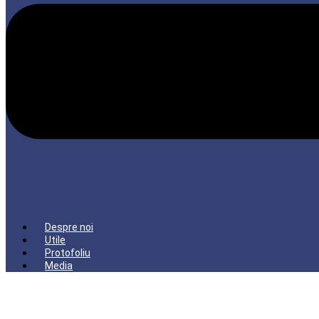
Despre noi
Utile
Protofoliu
Media
Menu