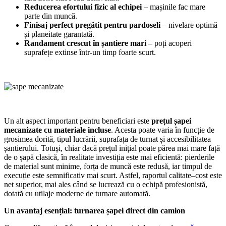
Reducerea efortului fizic al echipei
– mașinile fac mare
parte din muncă.
Finisaj perfect pregătit pentru pardoseli
– nivelare optimă
și planeitate garantată.
Randament crescut în șantiere mari
– poți acoperi
suprafețe extinse într-un timp foarte scurt.
Un alt aspect important pentru beneficiari este
prețul șapei
mecanizate cu materiale incluse
. Acesta poate varia în funcție de
grosimea dorită, tipul lucrării, suprafața de turnat și accesibilitatea
șantierului. Totuși, chiar dacă prețul inițial poate părea mai mare față
de o șapă clasică, în realitate investiția este mai eficientă: pierderile
de material sunt minime, forța de muncă este redusă, iar timpul de
execuție este semnificativ mai scurt. Astfel, raportul calitate–cost este
net superior, mai ales când se lucrează cu o echipă profesionistă,
dotată cu utilaje moderne de turnare automată.
Un avantaj esențial: turnarea șapei direct din camion