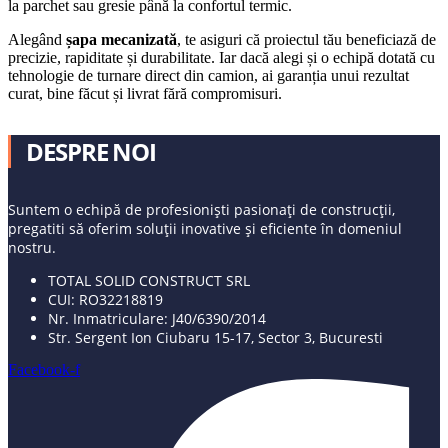
la parchet sau gresie până la confortul termic.
Alegând
șapa mecanizată
, te asiguri că proiectul tău beneficiază de
precizie, rapiditate și durabilitate. Iar dacă alegi și o echipă dotată cu
tehnologie de turnare direct din camion, ai garanția unui rezultat
curat, bine făcut și livrat fără compromisuri.
DESPRE NOI
Suntem o echipă de profesioniști pasionați de construcții,
pregatiti să oferim soluții inovative și eficiente în domeniul
nostru.
TOTAL SOLID CONSTRUCT SRL
CUI: RO32218819
Nr. Inmatriculare: J40/6390/2014
Str. Sergent Ion Ciubaru 15-17, Sector 3, Bucuresti
Facebook-f