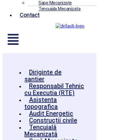
Sape Mecanizate
Tencuiala Mecanizata
Contact
Diriginte de
șantier
Responsabil Tehnic
cu Executia (RTE)
Asistenta
topografica
Audit Energetic
Construcții civile
Tencuială
Mecanizată