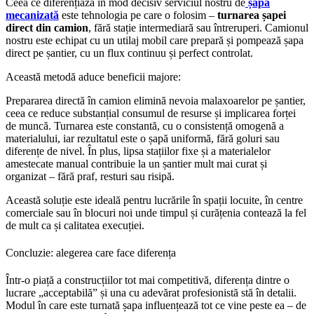
Ceea ce diferențiază în mod decisiv serviciul nostru de
șapă
mecanizată
este tehnologia pe care o folosim –
turnarea șapei
direct din camion
, fără stație intermediară sau întreruperi. Camionul
nostru este echipat cu un utilaj mobil care prepară și pompează șapa
direct pe șantier, cu un flux continuu și perfect controlat.
Această metodă aduce beneficii majore:
Prepararea directă în camion elimină nevoia malaxoarelor pe șantier,
ceea ce reduce substanțial consumul de resurse și implicarea forței
de muncă. Turnarea este constantă, cu o consistență omogenă a
materialului, iar rezultatul este o șapă uniformă, fără goluri sau
diferențe de nivel. În plus, lipsa stațiilor fixe și a materialelor
amestecate manual contribuie la un șantier mult mai curat și
organizat – fără praf, resturi sau risipă.
Această soluție este ideală pentru lucrările în spații locuite, în centre
comerciale sau în blocuri noi unde timpul și curățenia contează la fel
de mult ca și calitatea execuției.
Concluzie: alegerea care face diferența
Într-o piață a construcțiilor tot mai competitivă, diferența dintre o
lucrare „acceptabilă” și una cu adevărat profesionistă stă în detalii.
Modul în care este turnată șapa influențează tot ce vine peste ea – de