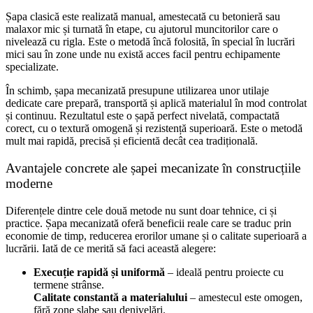
Șapa clasică este realizată manual, amestecată cu betonieră sau
malaxor mic și turnată în etape, cu ajutorul muncitorilor care o
nivelează cu rigla. Este o metodă încă folosită, în special în lucrări
mici sau în zone unde nu există acces facil pentru echipamente
specializate.
În schimb, șapa mecanizată presupune utilizarea unor utilaje
dedicate care prepară, transportă și aplică materialul în mod controlat
și continuu. Rezultatul este o șapă perfect nivelată, compactată
corect, cu o textură omogenă și rezistență superioară. Este o metodă
mult mai rapidă, precisă și eficientă decât cea tradițională.
Avantajele concrete ale șapei mecanizate în construcțiile
moderne
Diferențele dintre cele două metode nu sunt doar tehnice, ci și
practice. Șapa mecanizată oferă beneficii reale care se traduc prin
economie de timp, reducerea erorilor umane și o calitate superioară a
lucrării. Iată de ce merită să faci această alegere:
Execuție rapidă și uniformă
– ideală pentru proiecte cu
termene strânse.
Calitate constantă a materialului
– amestecul este omogen,
fără zone slabe sau denivelări.