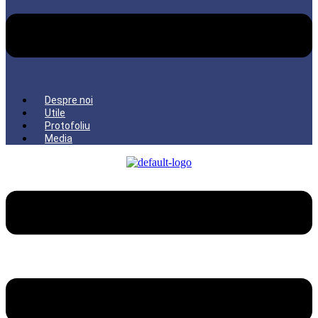
Despre noi
Utile
Protofoliu
Media
Menu